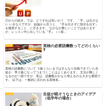
①からの続き。では、どうすれば良いか？ です。 「手」は出さな
い いきなりですが、結論から言うと、『手を出さずに指示を出す』
を徹底すること、に尽きます。 なかなか難しいことではあります
が、レッスン中に出している『手』（＝面...
英検の必要語彙数ってどのくらい
未分類
❓
英検の語彙数について ３級くらいまではすんなり合格できていた生
徒が、準２級になってつまづくことはよくあります。 文法が難しく
なるのが一因ですが、実は、語彙数がかなり増えるのも大きな要因で
す。 以下は、一般的に言われる英検各...
生徒が眠そうなときのアイデア
未分類
（低学年の場合）